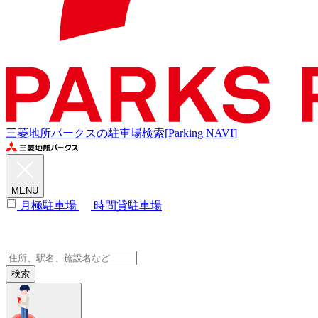
三菱地所パークスの駐車場検索[Parking NAVI]
MENU
月極駐車場
時間貸駐車場
検索