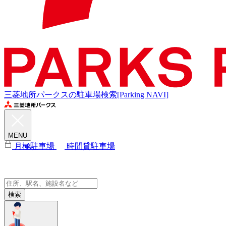
三菱地所パークスの駐車場検索[Parking NAVI]
MENU
月極駐車場
時間貸駐車場
検索