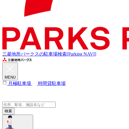
三菱地所パークスの駐車場検索[Parking NAVI]
MENU
月極駐車場
時間貸駐車場
検索