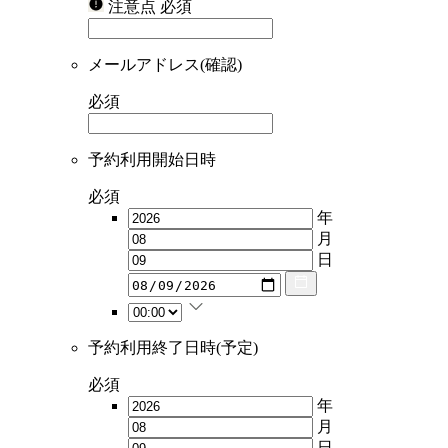
注意点
必須
メールアドレス(確認)
必須
予約利用開始日時
必須
年
月
日
予約利用終了日時(予定)
必須
年
月
日